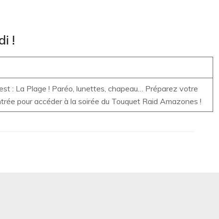
i !
est : La Plage ! Paréo, lunettes, chapeau… Préparez votre
’entrée pour accéder à la soirée du Touquet Raid Amazones !
s